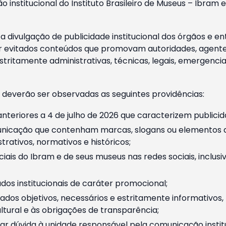
o institucional do Instituto Brasileiro de Museus – Ibra
 divulgação de publicidade institucional dos órgãos e en
 evitados conteúdos que promovam autoridades, agentes 
ritamente administrativas, técnicas, legais, emergencia
 deverão ser observadas as seguintes providências:
nteriores a 4 de julho de 2026 que caracterizem publicid
nicação que contenham marcas, slogans ou elementos da 
rativos, normativos e históricos;
ciais do Ibram e de seus museus nas redes sociais, inclus
os institucionais de caráter promocional;
dos objetivos, necessários e estritamente informativos
tural e às obrigações de transparência;
r dúvida à unidade responsável pela comunicação instituci