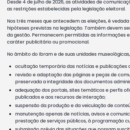
Desde 4 de julho de 2026, as atividades de comunicaçã
as restrições estabelecidas pela legislação eleitoral.
Nos três meses que antecedem as eleições, é vedada a
hipóteses previstas na legislação. Também devem ser
da gestão. Permanecem permitidas as informações est
caráter publicitário ou promocional.
No âmbito do Ibram e de suas unidades museológicas,
ocultação temporária das notícias e publicações a
revisão e adaptação das páginas e peças de comu
preservada a integridade dos documentos administ
adequação dos portais, sites temáticos e perfis ofi
publicados e aos recursos de interação;
suspensão da produção e da veiculação de conteúd
manutenção apenas de notícias, avisos e comunica
prestação de serviços públicos, à programação cul
submissão prévia das situações que possam suscita