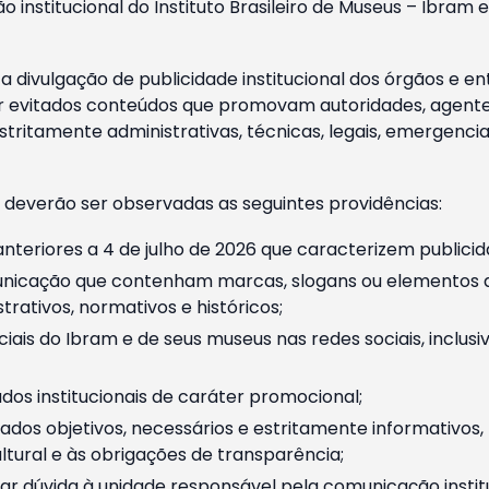
o institucional do Instituto Brasileiro de Museus – Ibra
 divulgação de publicidade institucional dos órgãos e en
 evitados conteúdos que promovam autoridades, agentes 
ritamente administrativas, técnicas, legais, emergencia
 deverão ser observadas as seguintes providências:
nteriores a 4 de julho de 2026 que caracterizem publicid
nicação que contenham marcas, slogans ou elementos da 
rativos, normativos e históricos;
ciais do Ibram e de seus museus nas redes sociais, inclus
os institucionais de caráter promocional;
dos objetivos, necessários e estritamente informativos
tural e às obrigações de transparência;
r dúvida à unidade responsável pela comunicação instituci