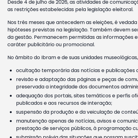
Desde 4 de julho de 2026, as atividades de comunicaçã
as restrições estabelecidas pela legislação eleitoral.
Nos três meses que antecedem as eleições, é vedada a
hipóteses previstas na legislação. Também devem ser
da gestão. Permanecem permitidas as informações est
caráter publicitário ou promocional.
No âmbito do Ibram e de suas unidades museológicas,
ocultação temporária das notícias e publicações a
revisão e adaptação das páginas e peças de comu
preservada a integridade dos documentos administ
adequação dos portais, sites temáticos e perfis ofi
publicados e aos recursos de interação;
suspensão da produção e da veiculação de conteúd
manutenção apenas de notícias, avisos e comunica
prestação de serviços públicos, à programação cul
submissão prévia das situações que possam suscita