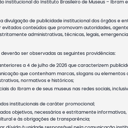
o institucional do Instituto Brasileiro de Museus – Ibra
 divulgação de publicidade institucional dos órgãos e en
 evitados conteúdos que promovam autoridades, agentes 
ritamente administrativas, técnicas, legais, emergencia
 deverão ser observadas as seguintes providências:
nteriores a 4 de julho de 2026 que caracterizem publicid
nicação que contenham marcas, slogans ou elementos da 
rativos, normativos e históricos;
ciais do Ibram e de seus museus nas redes sociais, inclus
os institucionais de caráter promocional;
dos objetivos, necessários e estritamente informativos
tural e às obrigações de transparência;
r dúvida à unidade responsável pela comunicação instituci