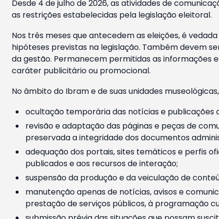
Desde 4 de julho de 2026, as atividades de comunicaçã
as restrições estabelecidas pela legislação eleitoral.
Nos três meses que antecedem as eleições, é vedada a
hipóteses previstas na legislação. Também devem ser
da gestão. Permanecem permitidas as informações est
caráter publicitário ou promocional.
No âmbito do Ibram e de suas unidades museológicas,
ocultação temporária das notícias e publicações a
revisão e adaptação das páginas e peças de comu
preservada a integridade dos documentos administ
adequação dos portais, sites temáticos e perfis ofi
publicados e aos recursos de interação;
suspensão da produção e da veiculação de conteúd
manutenção apenas de notícias, avisos e comunica
prestação de serviços públicos, à programação cul
submissão prévia das situações que possam suscita