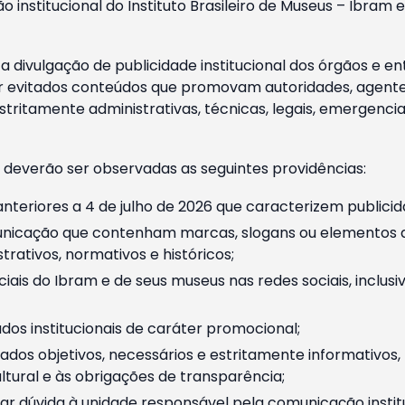
o institucional do Instituto Brasileiro de Museus – Ibra
 divulgação de publicidade institucional dos órgãos e en
 evitados conteúdos que promovam autoridades, agentes 
ritamente administrativas, técnicas, legais, emergencia
 deverão ser observadas as seguintes providências:
nteriores a 4 de julho de 2026 que caracterizem publicid
nicação que contenham marcas, slogans ou elementos da 
rativos, normativos e históricos;
ciais do Ibram e de seus museus nas redes sociais, inclus
os institucionais de caráter promocional;
dos objetivos, necessários e estritamente informativos
tural e às obrigações de transparência;
r dúvida à unidade responsável pela comunicação instituci