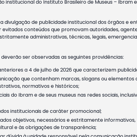
o institucional do Instituto Brasileiro de Museus – Ibra
 divulgação de publicidade institucional dos órgãos e en
 evitados conteúdos que promovam autoridades, agentes 
ritamente administrativas, técnicas, legais, emergencia
 deverão ser observadas as seguintes providências:
nteriores a 4 de julho de 2026 que caracterizem publicid
nicação que contenham marcas, slogans ou elementos da 
rativos, normativos e históricos;
ciais do Ibram e de seus museus nas redes sociais, inclus
os institucionais de caráter promocional;
dos objetivos, necessários e estritamente informativos
tural e às obrigações de transparência;
r dúvida à unidade responsável pela comunicação instituci