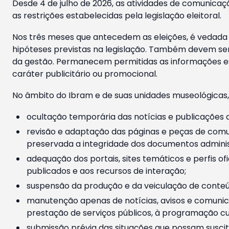
Desde 4 de julho de 2026, as atividades de comunicaçã
as restrições estabelecidas pela legislação eleitoral.
Nos três meses que antecedem as eleições, é vedada a
hipóteses previstas na legislação. Também devem ser
da gestão. Permanecem permitidas as informações est
caráter publicitário ou promocional.
No âmbito do Ibram e de suas unidades museológicas,
ocultação temporária das notícias e publicações a
revisão e adaptação das páginas e peças de comu
preservada a integridade dos documentos administ
adequação dos portais, sites temáticos e perfis ofi
publicados e aos recursos de interação;
suspensão da produção e da veiculação de conteúd
manutenção apenas de notícias, avisos e comunica
prestação de serviços públicos, à programação cul
submissão prévia das situações que possam suscita