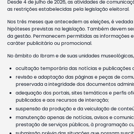
Desde 4 de julho de 2026, as atividades de comunicaçã
as restrições estabelecidas pela legislação eleitoral.
Nos três meses que antecedem as eleições, é vedada a
hipóteses previstas na legislação. Também devem ser
da gestão. Permanecem permitidas as informações est
caráter publicitário ou promocional.
No âmbito do Ibram e de suas unidades museológicas,
ocultação temporária das notícias e publicações a
revisão e adaptação das páginas e peças de comu
preservada a integridade dos documentos administ
adequação dos portais, sites temáticos e perfis ofi
publicados e aos recursos de interação;
suspensão da produção e da veiculação de conteúd
manutenção apenas de notícias, avisos e comunica
prestação de serviços públicos, à programação cul
submissão prévia das situações que possam suscita