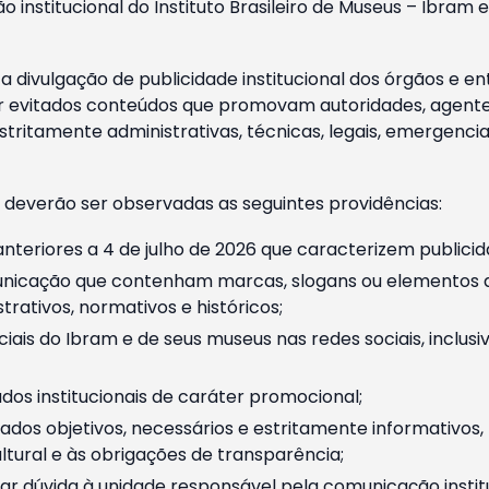
o institucional do Instituto Brasileiro de Museus – Ibra
 divulgação de publicidade institucional dos órgãos e en
 evitados conteúdos que promovam autoridades, agentes 
ritamente administrativas, técnicas, legais, emergencia
 deverão ser observadas as seguintes providências:
nteriores a 4 de julho de 2026 que caracterizem publicid
nicação que contenham marcas, slogans ou elementos da 
rativos, normativos e históricos;
ciais do Ibram e de seus museus nas redes sociais, inclus
os institucionais de caráter promocional;
dos objetivos, necessários e estritamente informativos
tural e às obrigações de transparência;
r dúvida à unidade responsável pela comunicação instituci