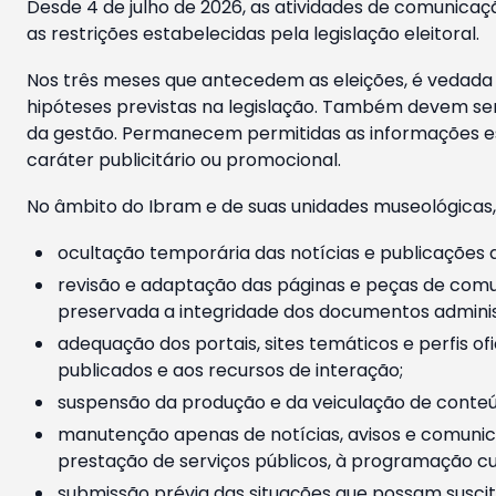
Desde 4 de julho de 2026, as atividades de comunicaçã
as restrições estabelecidas pela legislação eleitoral.
Nos três meses que antecedem as eleições, é vedada a
hipóteses previstas na legislação. Também devem ser
da gestão. Permanecem permitidas as informações est
caráter publicitário ou promocional.
No âmbito do Ibram e de suas unidades museológicas,
ocultação temporária das notícias e publicações a
revisão e adaptação das páginas e peças de comu
preservada a integridade dos documentos administ
adequação dos portais, sites temáticos e perfis ofi
publicados e aos recursos de interação;
suspensão da produção e da veiculação de conteúd
manutenção apenas de notícias, avisos e comunica
prestação de serviços públicos, à programação cul
submissão prévia das situações que possam suscita