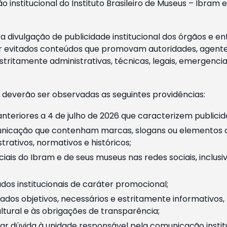
o institucional do Instituto Brasileiro de Museus – Ibra
 divulgação de publicidade institucional dos órgãos e en
 evitados conteúdos que promovam autoridades, agentes 
ritamente administrativas, técnicas, legais, emergencia
 deverão ser observadas as seguintes providências:
nteriores a 4 de julho de 2026 que caracterizem publicid
nicação que contenham marcas, slogans ou elementos da 
rativos, normativos e históricos;
ciais do Ibram e de seus museus nas redes sociais, inclus
os institucionais de caráter promocional;
dos objetivos, necessários e estritamente informativos
tural e às obrigações de transparência;
r dúvida à unidade responsável pela comunicação instituci