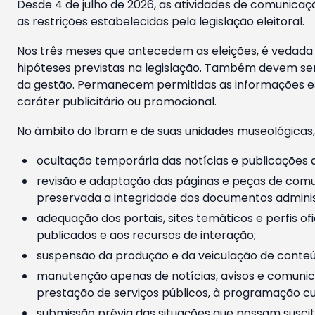
Desde 4 de julho de 2026, as atividades de comunicaçã
as restrições estabelecidas pela legislação eleitoral.
Nos três meses que antecedem as eleições, é vedada a
hipóteses previstas na legislação. Também devem ser
da gestão. Permanecem permitidas as informações est
caráter publicitário ou promocional.
No âmbito do Ibram e de suas unidades museológicas,
ocultação temporária das notícias e publicações a
revisão e adaptação das páginas e peças de comu
preservada a integridade dos documentos administ
adequação dos portais, sites temáticos e perfis ofi
publicados e aos recursos de interação;
suspensão da produção e da veiculação de conteúd
manutenção apenas de notícias, avisos e comunica
prestação de serviços públicos, à programação cul
submissão prévia das situações que possam suscita