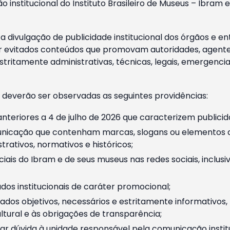
o institucional do Instituto Brasileiro de Museus – Ibra
 divulgação de publicidade institucional dos órgãos e en
 evitados conteúdos que promovam autoridades, agentes 
ritamente administrativas, técnicas, legais, emergencia
 deverão ser observadas as seguintes providências:
nteriores a 4 de julho de 2026 que caracterizem publicid
nicação que contenham marcas, slogans ou elementos da 
rativos, normativos e históricos;
ciais do Ibram e de seus museus nas redes sociais, inclus
os institucionais de caráter promocional;
dos objetivos, necessários e estritamente informativos
tural e às obrigações de transparência;
r dúvida à unidade responsável pela comunicação instituci