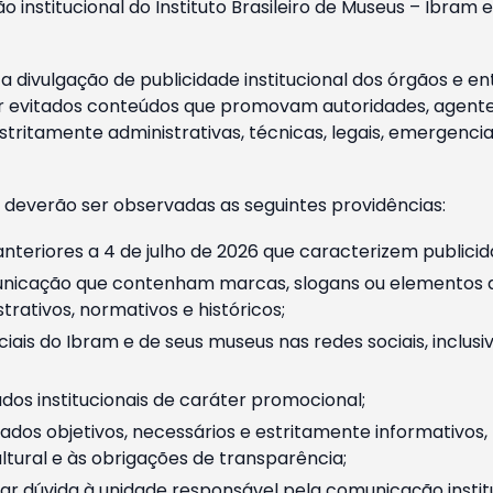
o institucional do Instituto Brasileiro de Museus – Ibra
 divulgação de publicidade institucional dos órgãos e en
 evitados conteúdos que promovam autoridades, agentes 
ritamente administrativas, técnicas, legais, emergencia
 deverão ser observadas as seguintes providências:
nteriores a 4 de julho de 2026 que caracterizem publicid
nicação que contenham marcas, slogans ou elementos da 
rativos, normativos e históricos;
ciais do Ibram e de seus museus nas redes sociais, inclus
os institucionais de caráter promocional;
dos objetivos, necessários e estritamente informativos
tural e às obrigações de transparência;
r dúvida à unidade responsável pela comunicação instituci