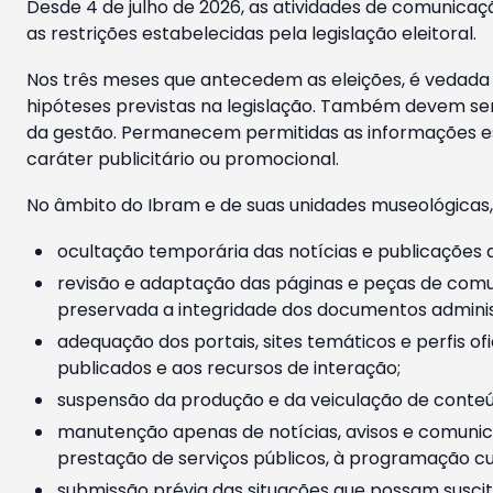
Desde 4 de julho de 2026, as atividades de comunicaçã
as restrições estabelecidas pela legislação eleitoral.
Nos três meses que antecedem as eleições, é vedada a
hipóteses previstas na legislação. Também devem ser
da gestão. Permanecem permitidas as informações est
caráter publicitário ou promocional.
No âmbito do Ibram e de suas unidades museológicas,
ocultação temporária das notícias e publicações a
revisão e adaptação das páginas e peças de comu
preservada a integridade dos documentos administ
adequação dos portais, sites temáticos e perfis ofi
publicados e aos recursos de interação;
suspensão da produção e da veiculação de conteúd
manutenção apenas de notícias, avisos e comunica
prestação de serviços públicos, à programação cul
submissão prévia das situações que possam suscita