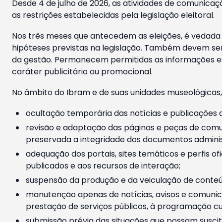
Desde 4 de julho de 2026, as atividades de comunicaçã
as restrições estabelecidas pela legislação eleitoral.
Nos três meses que antecedem as eleições, é vedada a
hipóteses previstas na legislação. Também devem ser
da gestão. Permanecem permitidas as informações est
caráter publicitário ou promocional.
No âmbito do Ibram e de suas unidades museológicas,
ocultação temporária das notícias e publicações a
revisão e adaptação das páginas e peças de comu
preservada a integridade dos documentos administ
adequação dos portais, sites temáticos e perfis ofi
publicados e aos recursos de interação;
suspensão da produção e da veiculação de conteúd
manutenção apenas de notícias, avisos e comunica
prestação de serviços públicos, à programação cul
submissão prévia das situações que possam suscita