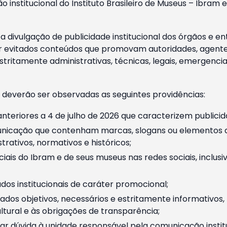
o institucional do Instituto Brasileiro de Museus – Ibra
 divulgação de publicidade institucional dos órgãos e en
 evitados conteúdos que promovam autoridades, agentes 
ritamente administrativas, técnicas, legais, emergencia
 deverão ser observadas as seguintes providências:
nteriores a 4 de julho de 2026 que caracterizem publicid
nicação que contenham marcas, slogans ou elementos da 
rativos, normativos e históricos;
ciais do Ibram e de seus museus nas redes sociais, inclus
os institucionais de caráter promocional;
dos objetivos, necessários e estritamente informativos
tural e às obrigações de transparência;
r dúvida à unidade responsável pela comunicação instituci