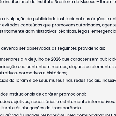
o institucional do Instituto Brasileiro de Museus – Ibra
 divulgação de publicidade institucional dos órgãos e en
 evitados conteúdos que promovam autoridades, agentes 
ritamente administrativas, técnicas, legais, emergencia
 deverão ser observadas as seguintes providências:
nteriores a 4 de julho de 2026 que caracterizem publicid
nicação que contenham marcas, slogans ou elementos da 
rativos, normativos e históricos;
ciais do Ibram e de seus museus nas redes sociais, inclus
os institucionais de caráter promocional;
dos objetivos, necessários e estritamente informativos
tural e às obrigações de transparência;
r dúvida à unidade responsável pela comunicação instituci