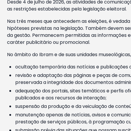
Desde 4 de julho de 2026, as atividades de comunicaçã
as restrições estabelecidas pela legislação eleitoral.
Nos três meses que antecedem as eleições, é vedada a
hipóteses previstas na legislação. Também devem ser
da gestão. Permanecem permitidas as informações est
caráter publicitário ou promocional.
No âmbito do Ibram e de suas unidades museológicas,
ocultação temporária das notícias e publicações a
revisão e adaptação das páginas e peças de comu
preservada a integridade dos documentos administ
adequação dos portais, sites temáticos e perfis ofi
publicados e aos recursos de interação;
suspensão da produção e da veiculação de conteúd
manutenção apenas de notícias, avisos e comunica
prestação de serviços públicos, à programação cul
submissão prévia das situações que possam suscita