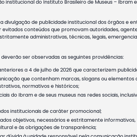
o institucional do Instituto Brasileiro de Museus – Ibra
 divulgação de publicidade institucional dos órgãos e en
 evitados conteúdos que promovam autoridades, agentes 
ritamente administrativas, técnicas, legais, emergencia
 deverão ser observadas as seguintes providências:
nteriores a 4 de julho de 2026 que caracterizem publicid
nicação que contenham marcas, slogans ou elementos da 
rativos, normativos e históricos;
ciais do Ibram e de seus museus nas redes sociais, inclus
os institucionais de caráter promocional;
dos objetivos, necessários e estritamente informativos
tural e às obrigações de transparência;
r dúvida à unidade responsável pela comunicação instituci