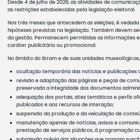
Desde 4 de julho de 2026, as atividades de comunicaçã
as restrições estabelecidas pela legislação eleitoral.
Nos três meses que antecedem as eleições, é vedada a
hipóteses previstas na legislação. Também devem ser
da gestão. Permanecem permitidas as informações est
caráter publicitário ou promocional.
No âmbito do Ibram e de suas unidades museológicas,
ocultação temporária das notícias e publicações a
revisão e adaptação das páginas e peças de comu
preservada a integridade dos documentos administ
adequação dos portais, sites temáticos e perfis ofi
publicados e aos recursos de interação;
suspensão da produção e da veiculação de conteúd
manutenção apenas de notícias, avisos e comunica
prestação de serviços públicos, à programação cul
submissão prévia das situações que possam suscita