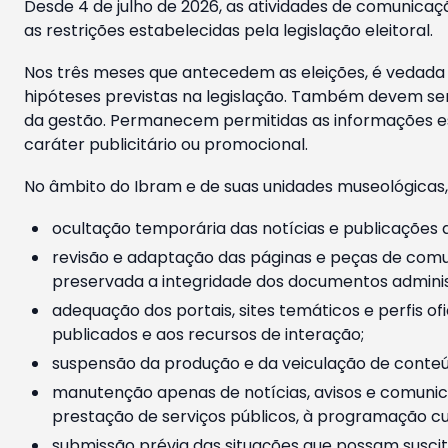
Desde 4 de julho de 2026, as atividades de comunicaçã
as restrições estabelecidas pela legislação eleitoral.
Nos três meses que antecedem as eleições, é vedada a
hipóteses previstas na legislação. Também devem ser
da gestão. Permanecem permitidas as informações est
caráter publicitário ou promocional.
No âmbito do Ibram e de suas unidades museológicas,
ocultação temporária das notícias e publicações a
revisão e adaptação das páginas e peças de comu
preservada a integridade dos documentos administ
adequação dos portais, sites temáticos e perfis ofi
publicados e aos recursos de interação;
suspensão da produção e da veiculação de conteúd
manutenção apenas de notícias, avisos e comunica
prestação de serviços públicos, à programação cul
submissão prévia das situações que possam suscita