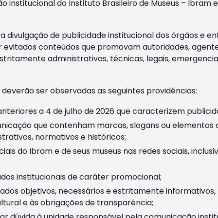
o institucional do Instituto Brasileiro de Museus – Ibra
 divulgação de publicidade institucional dos órgãos e en
 evitados conteúdos que promovam autoridades, agentes 
ritamente administrativas, técnicas, legais, emergencia
 deverão ser observadas as seguintes providências:
nteriores a 4 de julho de 2026 que caracterizem publicid
nicação que contenham marcas, slogans ou elementos da 
rativos, normativos e históricos;
ciais do Ibram e de seus museus nas redes sociais, inclus
os institucionais de caráter promocional;
dos objetivos, necessários e estritamente informativos
tural e às obrigações de transparência;
r dúvida à unidade responsável pela comunicação instituci