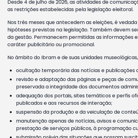
Desde 4 de julho de 2026, as atividades de comunicaçã
as restrições estabelecidas pela legislação eleitoral.
Nos três meses que antecedem as eleições, é vedada a
hipóteses previstas na legislação. Também devem ser
da gestão. Permanecem permitidas as informações est
caráter publicitário ou promocional.
No âmbito do Ibram e de suas unidades museológicas,
ocultação temporária das notícias e publicações a
revisão e adaptação das páginas e peças de comu
preservada a integridade dos documentos administ
adequação dos portais, sites temáticos e perfis ofi
publicados e aos recursos de interação;
suspensão da produção e da veiculação de conteúd
manutenção apenas de notícias, avisos e comunica
prestação de serviços públicos, à programação cul
submissão prévia das situações que possam suscita