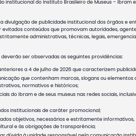
o institucional do Instituto Brasileiro de Museus – Ibra
 divulgação de publicidade institucional dos órgãos e en
 evitados conteúdos que promovam autoridades, agentes 
ritamente administrativas, técnicas, legais, emergencia
 deverão ser observadas as seguintes providências:
nteriores a 4 de julho de 2026 que caracterizem publicid
nicação que contenham marcas, slogans ou elementos da 
rativos, normativos e históricos;
ciais do Ibram e de seus museus nas redes sociais, inclus
os institucionais de caráter promocional;
dos objetivos, necessários e estritamente informativos
tural e às obrigações de transparência;
r dúvida à unidade responsável pela comunicação instituci