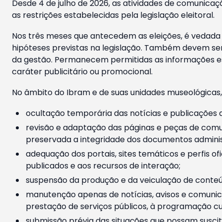
Desde 4 de julho de 2026, as atividades de comunicaçã
as restrições estabelecidas pela legislação eleitoral.
Nos três meses que antecedem as eleições, é vedada a
hipóteses previstas na legislação. Também devem ser
da gestão. Permanecem permitidas as informações est
caráter publicitário ou promocional.
No âmbito do Ibram e de suas unidades museológicas,
ocultação temporária das notícias e publicações a
revisão e adaptação das páginas e peças de comu
preservada a integridade dos documentos administ
adequação dos portais, sites temáticos e perfis ofi
publicados e aos recursos de interação;
suspensão da produção e da veiculação de conteúd
manutenção apenas de notícias, avisos e comunica
prestação de serviços públicos, à programação cul
submissão prévia das situações que possam suscita