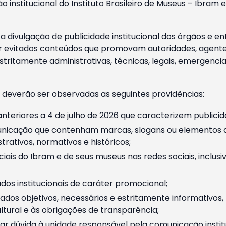
o institucional do Instituto Brasileiro de Museus – Ibra
 divulgação de publicidade institucional dos órgãos e en
 evitados conteúdos que promovam autoridades, agentes 
ritamente administrativas, técnicas, legais, emergencia
 deverão ser observadas as seguintes providências:
nteriores a 4 de julho de 2026 que caracterizem publicid
nicação que contenham marcas, slogans ou elementos da 
rativos, normativos e históricos;
ciais do Ibram e de seus museus nas redes sociais, inclus
os institucionais de caráter promocional;
dos objetivos, necessários e estritamente informativos
tural e às obrigações de transparência;
r dúvida à unidade responsável pela comunicação instituci