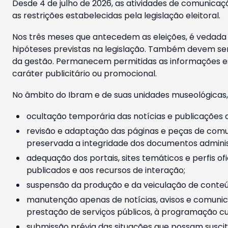
Desde 4 de julho de 2026, as atividades de comunicaçã
as restrições estabelecidas pela legislação eleitoral.
Nos três meses que antecedem as eleições, é vedada a
hipóteses previstas na legislação. Também devem ser
da gestão. Permanecem permitidas as informações est
caráter publicitário ou promocional.
No âmbito do Ibram e de suas unidades museológicas,
ocultação temporária das notícias e publicações a
revisão e adaptação das páginas e peças de comu
preservada a integridade dos documentos administ
adequação dos portais, sites temáticos e perfis ofi
publicados e aos recursos de interação;
suspensão da produção e da veiculação de conteúd
manutenção apenas de notícias, avisos e comunica
prestação de serviços públicos, à programação cul
submissão prévia das situações que possam suscita