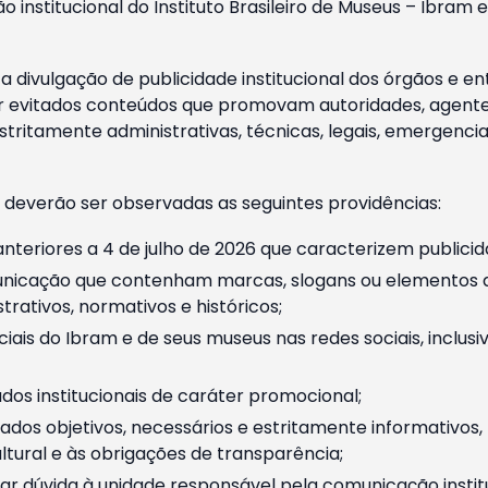
o institucional do Instituto Brasileiro de Museus – Ibra
 divulgação de publicidade institucional dos órgãos e en
 evitados conteúdos que promovam autoridades, agentes 
ritamente administrativas, técnicas, legais, emergencia
 deverão ser observadas as seguintes providências:
nteriores a 4 de julho de 2026 que caracterizem publicid
nicação que contenham marcas, slogans ou elementos da 
rativos, normativos e históricos;
ciais do Ibram e de seus museus nas redes sociais, inclus
os institucionais de caráter promocional;
dos objetivos, necessários e estritamente informativos
tural e às obrigações de transparência;
r dúvida à unidade responsável pela comunicação instituci