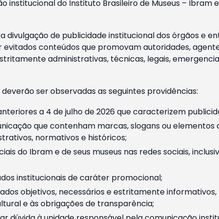
o institucional do Instituto Brasileiro de Museus – Ibra
 divulgação de publicidade institucional dos órgãos e en
 evitados conteúdos que promovam autoridades, agentes 
ritamente administrativas, técnicas, legais, emergencia
 deverão ser observadas as seguintes providências:
nteriores a 4 de julho de 2026 que caracterizem publicid
nicação que contenham marcas, slogans ou elementos da 
rativos, normativos e históricos;
ciais do Ibram e de seus museus nas redes sociais, inclus
os institucionais de caráter promocional;
dos objetivos, necessários e estritamente informativos
tural e às obrigações de transparência;
r dúvida à unidade responsável pela comunicação instituci