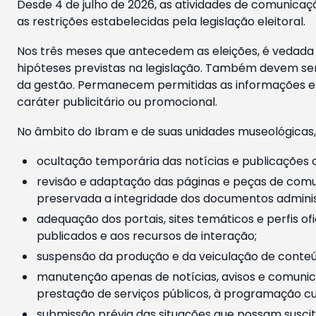
Desde 4 de julho de 2026, as atividades de comunicaçã
as restrições estabelecidas pela legislação eleitoral.
Nos três meses que antecedem as eleições, é vedada a
hipóteses previstas na legislação. Também devem ser
da gestão. Permanecem permitidas as informações est
caráter publicitário ou promocional.
No âmbito do Ibram e de suas unidades museológicas,
ocultação temporária das notícias e publicações a
revisão e adaptação das páginas e peças de comu
preservada a integridade dos documentos administ
adequação dos portais, sites temáticos e perfis ofi
publicados e aos recursos de interação;
suspensão da produção e da veiculação de conteúd
manutenção apenas de notícias, avisos e comunica
prestação de serviços públicos, à programação cul
submissão prévia das situações que possam suscita