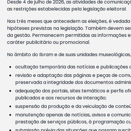
Desde 4 de julho de 2026, as atividades de comunicaçã
as restrições estabelecidas pela legislação eleitoral.
Nos três meses que antecedem as eleições, é vedada a
hipóteses previstas na legislação. Também devem ser
da gestão. Permanecem permitidas as informações est
caráter publicitário ou promocional.
No âmbito do Ibram e de suas unidades museológicas,
ocultação temporária das notícias e publicações a
revisão e adaptação das páginas e peças de comu
preservada a integridade dos documentos administ
adequação dos portais, sites temáticos e perfis ofi
publicados e aos recursos de interação;
suspensão da produção e da veiculação de conteúd
manutenção apenas de notícias, avisos e comunica
prestação de serviços públicos, à programação cul
submissão prévia das situações que possam suscita