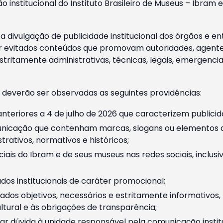
o institucional do Instituto Brasileiro de Museus – Ibra
 divulgação de publicidade institucional dos órgãos e en
 evitados conteúdos que promovam autoridades, agentes 
ritamente administrativas, técnicas, legais, emergencia
 deverão ser observadas as seguintes providências:
nteriores a 4 de julho de 2026 que caracterizem publicid
nicação que contenham marcas, slogans ou elementos da 
rativos, normativos e históricos;
ciais do Ibram e de seus museus nas redes sociais, inclus
os institucionais de caráter promocional;
dos objetivos, necessários e estritamente informativos
tural e às obrigações de transparência;
r dúvida à unidade responsável pela comunicação instituci