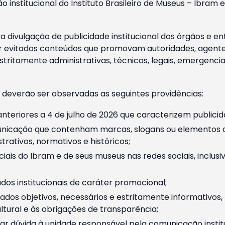
o institucional do Instituto Brasileiro de Museus – Ibra
 divulgação de publicidade institucional dos órgãos e en
 evitados conteúdos que promovam autoridades, agentes 
ritamente administrativas, técnicas, legais, emergencia
 deverão ser observadas as seguintes providências:
nteriores a 4 de julho de 2026 que caracterizem publicid
nicação que contenham marcas, slogans ou elementos da 
rativos, normativos e históricos;
ciais do Ibram e de seus museus nas redes sociais, inclus
os institucionais de caráter promocional;
dos objetivos, necessários e estritamente informativos
tural e às obrigações de transparência;
r dúvida à unidade responsável pela comunicação instituci