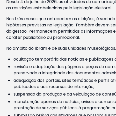
Desde 4 de julho de 2026, as atividades de comunicaçã
as restrições estabelecidas pela legislação eleitoral.
Nos três meses que antecedem as eleições, é vedada a
hipóteses previstas na legislação. Também devem ser
da gestão. Permanecem permitidas as informações est
caráter publicitário ou promocional.
No âmbito do Ibram e de suas unidades museológicas,
ocultação temporária das notícias e publicações a
revisão e adaptação das páginas e peças de comu
preservada a integridade dos documentos administ
adequação dos portais, sites temáticos e perfis ofi
publicados e aos recursos de interação;
suspensão da produção e da veiculação de conteúd
manutenção apenas de notícias, avisos e comunica
prestação de serviços públicos, à programação cul
submissão prévia das situações que possam suscita