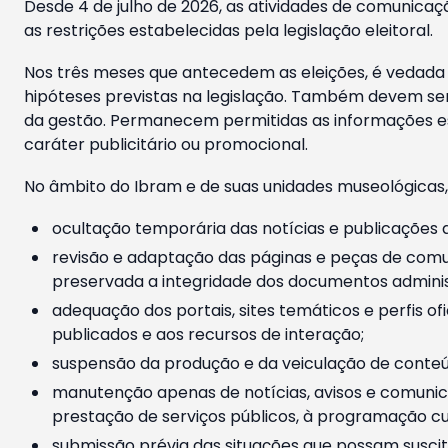
Desde 4 de julho de 2026, as atividades de comunicaçã
as restrições estabelecidas pela legislação eleitoral.
Nos três meses que antecedem as eleições, é vedada a
hipóteses previstas na legislação. Também devem ser
da gestão. Permanecem permitidas as informações est
caráter publicitário ou promocional.
No âmbito do Ibram e de suas unidades museológicas,
ocultação temporária das notícias e publicações a
revisão e adaptação das páginas e peças de comu
preservada a integridade dos documentos administ
adequação dos portais, sites temáticos e perfis ofi
publicados e aos recursos de interação;
suspensão da produção e da veiculação de conteúd
manutenção apenas de notícias, avisos e comunica
prestação de serviços públicos, à programação cul
submissão prévia das situações que possam suscita