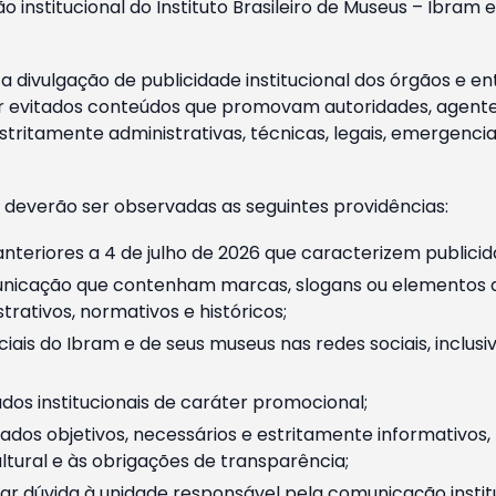
o institucional do Instituto Brasileiro de Museus – Ibra
 divulgação de publicidade institucional dos órgãos e en
 evitados conteúdos que promovam autoridades, agentes 
ritamente administrativas, técnicas, legais, emergencia
 deverão ser observadas as seguintes providências:
nteriores a 4 de julho de 2026 que caracterizem publicid
nicação que contenham marcas, slogans ou elementos da 
rativos, normativos e históricos;
ciais do Ibram e de seus museus nas redes sociais, inclus
os institucionais de caráter promocional;
dos objetivos, necessários e estritamente informativos
tural e às obrigações de transparência;
r dúvida à unidade responsável pela comunicação instituci