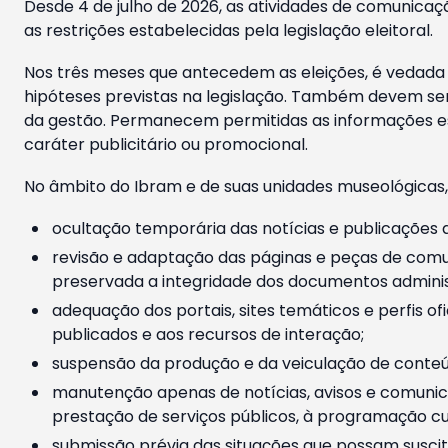
Desde 4 de julho de 2026, as atividades de comunicaçã
as restrições estabelecidas pela legislação eleitoral.
Nos três meses que antecedem as eleições, é vedada a
hipóteses previstas na legislação. Também devem ser
da gestão. Permanecem permitidas as informações est
caráter publicitário ou promocional.
No âmbito do Ibram e de suas unidades museológicas,
ocultação temporária das notícias e publicações a
revisão e adaptação das páginas e peças de comu
preservada a integridade dos documentos administ
adequação dos portais, sites temáticos e perfis ofi
publicados e aos recursos de interação;
suspensão da produção e da veiculação de conteúd
manutenção apenas de notícias, avisos e comunica
prestação de serviços públicos, à programação cul
submissão prévia das situações que possam suscita