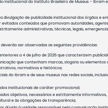
o institucional do Instituto Brasileiro de Museus – Ibra
 divulgação de publicidade institucional dos órgãos e en
 evitados conteúdos que promovam autoridades, agentes 
ritamente administrativas, técnicas, legais, emergencia
 deverão ser observadas as seguintes providências:
nteriores a 4 de julho de 2026 que caracterizem publicid
nicação que contenham marcas, slogans ou elementos da 
rativos, normativos e históricos;
ciais do Ibram e de seus museus nas redes sociais, inclus
os institucionais de caráter promocional;
dos objetivos, necessários e estritamente informativos
tural e às obrigações de transparência;
r dúvida à unidade responsável pela comunicação instituci