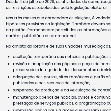
Desde 4 de julho de 2026, as atividades de comunicaçã
as restrições estabelecidas pela legislação eleitoral.
Nos três meses que antecedem as eleições, é vedada a
hipóteses previstas na legislação. Também devem ser
da gestão. Permanecem permitidas as informações est
caráter publicitário ou promocional.
No âmbito do Ibram e de suas unidades museológicas,
ocultação temporária das notícias e publicações a
revisão e adaptação das páginas e peças de comu
preservada a integridade dos documentos administ
adequação dos portais, sites temáticos e perfis ofi
publicados e aos recursos de interação;
suspensão da produção e da veiculação de conteúd
manutenção apenas de notícias, avisos e comunica
prestação de serviços públicos, à programação cul
submissão prévia das situações que possam suscita