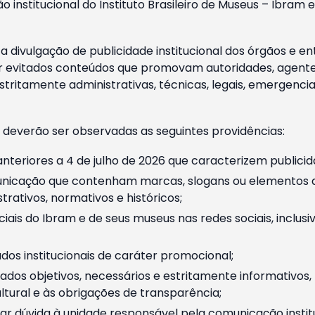
o institucional do Instituto Brasileiro de Museus – Ibra
 divulgação de publicidade institucional dos órgãos e en
 evitados conteúdos que promovam autoridades, agentes 
ritamente administrativas, técnicas, legais, emergencia
 deverão ser observadas as seguintes providências:
nteriores a 4 de julho de 2026 que caracterizem publicid
nicação que contenham marcas, slogans ou elementos da 
rativos, normativos e históricos;
ciais do Ibram e de seus museus nas redes sociais, inclus
os institucionais de caráter promocional;
dos objetivos, necessários e estritamente informativos
tural e às obrigações de transparência;
r dúvida à unidade responsável pela comunicação instituci