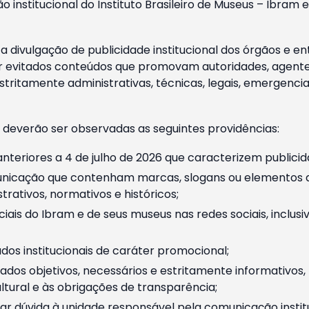
o institucional do Instituto Brasileiro de Museus – Ibra
 divulgação de publicidade institucional dos órgãos e en
 evitados conteúdos que promovam autoridades, agentes 
ritamente administrativas, técnicas, legais, emergencia
 deverão ser observadas as seguintes providências:
nteriores a 4 de julho de 2026 que caracterizem publicid
nicação que contenham marcas, slogans ou elementos da 
rativos, normativos e históricos;
ciais do Ibram e de seus museus nas redes sociais, inclus
os institucionais de caráter promocional;
dos objetivos, necessários e estritamente informativos
tural e às obrigações de transparência;
r dúvida à unidade responsável pela comunicação instituci