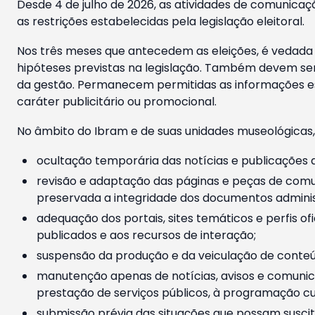
Desde 4 de julho de 2026, as atividades de comunicaçã
as restrições estabelecidas pela legislação eleitoral.
Nos três meses que antecedem as eleições, é vedada a
hipóteses previstas na legislação. Também devem ser
da gestão. Permanecem permitidas as informações est
caráter publicitário ou promocional.
No âmbito do Ibram e de suas unidades museológicas,
ocultação temporária das notícias e publicações a
revisão e adaptação das páginas e peças de comu
preservada a integridade dos documentos administ
adequação dos portais, sites temáticos e perfis ofi
publicados e aos recursos de interação;
suspensão da produção e da veiculação de conteúd
manutenção apenas de notícias, avisos e comunica
prestação de serviços públicos, à programação cul
submissão prévia das situações que possam suscita