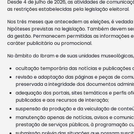
Desde 4 de julho de 2026, as atividades de comunicaçã
as restrições estabelecidas pela legislação eleitoral.
Nos três meses que antecedem as eleições, é vedada a
hipóteses previstas na legislação. Também devem ser
da gestão. Permanecem permitidas as informações est
caráter publicitário ou promocional.
No âmbito do Ibram e de suas unidades museológicas,
ocultação temporária das notícias e publicações a
revisão e adaptação das páginas e peças de comu
preservada a integridade dos documentos administ
adequação dos portais, sites temáticos e perfis ofi
publicados e aos recursos de interação;
suspensão da produção e da veiculação de conteúd
manutenção apenas de notícias, avisos e comunica
prestação de serviços públicos, à programação cul
submissão prévia das situações que possam suscita