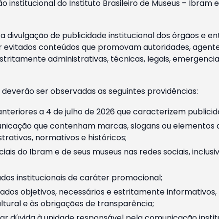
o institucional do Instituto Brasileiro de Museus – Ibra
 divulgação de publicidade institucional dos órgãos e en
 evitados conteúdos que promovam autoridades, agentes 
ritamente administrativas, técnicas, legais, emergencia
 deverão ser observadas as seguintes providências:
nteriores a 4 de julho de 2026 que caracterizem publicid
nicação que contenham marcas, slogans ou elementos da 
rativos, normativos e históricos;
ciais do Ibram e de seus museus nas redes sociais, inclus
os institucionais de caráter promocional;
dos objetivos, necessários e estritamente informativos
tural e às obrigações de transparência;
r dúvida à unidade responsável pela comunicação instituci