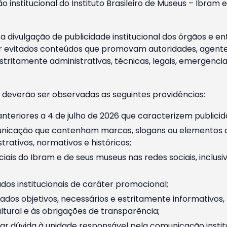
o institucional do Instituto Brasileiro de Museus – Ibra
 divulgação de publicidade institucional dos órgãos e en
 evitados conteúdos que promovam autoridades, agentes 
ritamente administrativas, técnicas, legais, emergencia
 deverão ser observadas as seguintes providências:
nteriores a 4 de julho de 2026 que caracterizem publicid
nicação que contenham marcas, slogans ou elementos da 
rativos, normativos e históricos;
ciais do Ibram e de seus museus nas redes sociais, inclus
os institucionais de caráter promocional;
dos objetivos, necessários e estritamente informativos
tural e às obrigações de transparência;
r dúvida à unidade responsável pela comunicação instituci