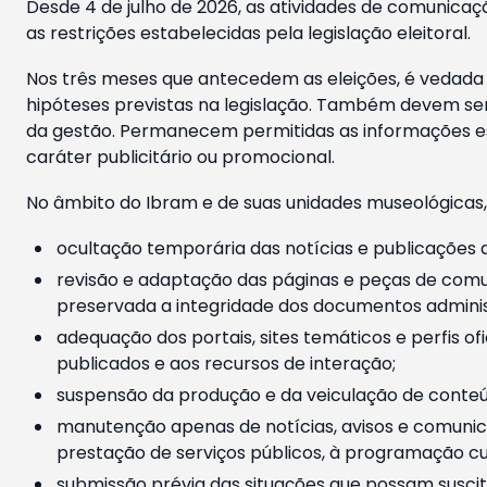
Desde 4 de julho de 2026, as atividades de comunicaçã
as restrições estabelecidas pela legislação eleitoral.
Nos três meses que antecedem as eleições, é vedada a
hipóteses previstas na legislação. Também devem ser
da gestão. Permanecem permitidas as informações est
caráter publicitário ou promocional.
No âmbito do Ibram e de suas unidades museológicas,
ocultação temporária das notícias e publicações a
revisão e adaptação das páginas e peças de comu
preservada a integridade dos documentos administ
adequação dos portais, sites temáticos e perfis ofi
publicados e aos recursos de interação;
suspensão da produção e da veiculação de conteúd
manutenção apenas de notícias, avisos e comunica
prestação de serviços públicos, à programação cul
submissão prévia das situações que possam suscita