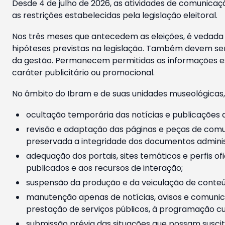
Desde 4 de julho de 2026, as atividades de comunicaçã
as restrições estabelecidas pela legislação eleitoral.
Nos três meses que antecedem as eleições, é vedada a
hipóteses previstas na legislação. Também devem ser
da gestão. Permanecem permitidas as informações est
caráter publicitário ou promocional.
No âmbito do Ibram e de suas unidades museológicas,
ocultação temporária das notícias e publicações a
revisão e adaptação das páginas e peças de comu
preservada a integridade dos documentos administ
adequação dos portais, sites temáticos e perfis ofi
publicados e aos recursos de interação;
suspensão da produção e da veiculação de conteúd
manutenção apenas de notícias, avisos e comunica
prestação de serviços públicos, à programação cul
submissão prévia das situações que possam suscita