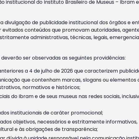
o institucional do Instituto Brasileiro de Museus – Ibra
 divulgação de publicidade institucional dos órgãos e en
 evitados conteúdos que promovam autoridades, agentes 
ritamente administrativas, técnicas, legais, emergencia
 deverão ser observadas as seguintes providências:
nteriores a 4 de julho de 2026 que caracterizem publicid
nicação que contenham marcas, slogans ou elementos da 
rativos, normativos e históricos;
ciais do Ibram e de seus museus nas redes sociais, inclus
os institucionais de caráter promocional;
dos objetivos, necessários e estritamente informativos
tural e às obrigações de transparência;
r dúvida à unidade responsável pela comunicação instituci