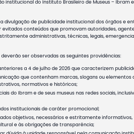
o institucional do Instituto Brasileiro de Museus – Ibra
 divulgação de publicidade institucional dos órgãos e en
 evitados conteúdos que promovam autoridades, agentes 
ritamente administrativas, técnicas, legais, emergencia
 deverão ser observadas as seguintes providências:
nteriores a 4 de julho de 2026 que caracterizem publicid
nicação que contenham marcas, slogans ou elementos da 
rativos, normativos e históricos;
ciais do Ibram e de seus museus nas redes sociais, inclus
os institucionais de caráter promocional;
dos objetivos, necessários e estritamente informativos
tural e às obrigações de transparência;
r dúvida à unidade responsável pela comunicação instituci