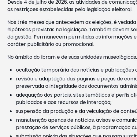
Desde 4 de julho de 2026, as atividades de comunicaçã
as restrições estabelecidas pela legislação eleitoral.
Nos três meses que antecedem as eleições, é vedada a
hipóteses previstas na legislação. Também devem ser
da gestão. Permanecem permitidas as informações est
caráter publicitário ou promocional.
No âmbito do Ibram e de suas unidades museológicas,
ocultação temporária das notícias e publicações a
revisão e adaptação das páginas e peças de comu
preservada a integridade dos documentos administ
adequação dos portais, sites temáticos e perfis ofi
publicados e aos recursos de interação;
suspensão da produção e da veiculação de conteúd
manutenção apenas de notícias, avisos e comunica
prestação de serviços públicos, à programação cul
submissão prévia das situações que possam suscita