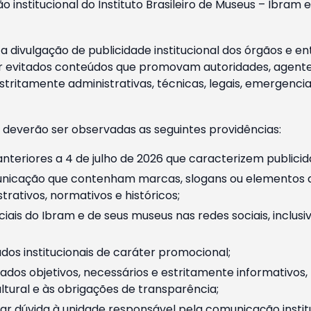
o institucional do Instituto Brasileiro de Museus – Ibra
 divulgação de publicidade institucional dos órgãos e en
 evitados conteúdos que promovam autoridades, agentes 
ritamente administrativas, técnicas, legais, emergencia
 deverão ser observadas as seguintes providências:
nteriores a 4 de julho de 2026 que caracterizem publicid
nicação que contenham marcas, slogans ou elementos da 
rativos, normativos e históricos;
ciais do Ibram e de seus museus nas redes sociais, inclus
os institucionais de caráter promocional;
dos objetivos, necessários e estritamente informativos
tural e às obrigações de transparência;
r dúvida à unidade responsável pela comunicação instituci