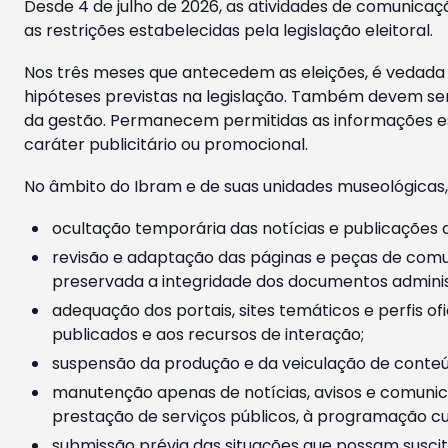
Desde 4 de julho de 2026, as atividades de comunicaçã
as restrições estabelecidas pela legislação eleitoral.
Nos três meses que antecedem as eleições, é vedada a
hipóteses previstas na legislação. Também devem ser
da gestão. Permanecem permitidas as informações est
caráter publicitário ou promocional.
No âmbito do Ibram e de suas unidades museológicas,
ocultação temporária das notícias e publicações a
revisão e adaptação das páginas e peças de comu
preservada a integridade dos documentos administ
adequação dos portais, sites temáticos e perfis ofi
publicados e aos recursos de interação;
suspensão da produção e da veiculação de conteúd
manutenção apenas de notícias, avisos e comunica
prestação de serviços públicos, à programação cul
submissão prévia das situações que possam suscita