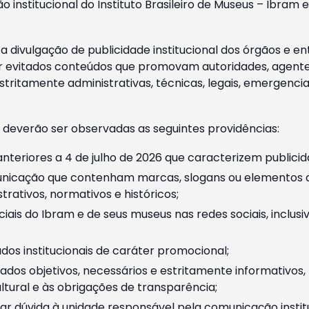
o institucional do Instituto Brasileiro de Museus – Ibra
 divulgação de publicidade institucional dos órgãos e en
 evitados conteúdos que promovam autoridades, agentes 
ritamente administrativas, técnicas, legais, emergencia
 deverão ser observadas as seguintes providências:
nteriores a 4 de julho de 2026 que caracterizem publicid
nicação que contenham marcas, slogans ou elementos da 
rativos, normativos e históricos;
ciais do Ibram e de seus museus nas redes sociais, inclus
os institucionais de caráter promocional;
dos objetivos, necessários e estritamente informativos
tural e às obrigações de transparência;
r dúvida à unidade responsável pela comunicação instituci