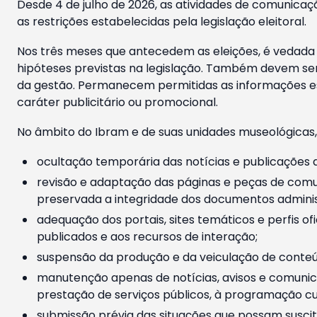
Desde 4 de julho de 2026, as atividades de comunicaçã
as restrições estabelecidas pela legislação eleitoral.
Nos três meses que antecedem as eleições, é vedada a
hipóteses previstas na legislação. Também devem ser
da gestão. Permanecem permitidas as informações est
caráter publicitário ou promocional.
No âmbito do Ibram e de suas unidades museológicas,
ocultação temporária das notícias e publicações a
revisão e adaptação das páginas e peças de comu
preservada a integridade dos documentos administ
adequação dos portais, sites temáticos e perfis ofi
publicados e aos recursos de interação;
suspensão da produção e da veiculação de conteúd
manutenção apenas de notícias, avisos e comunica
prestação de serviços públicos, à programação cul
submissão prévia das situações que possam suscita