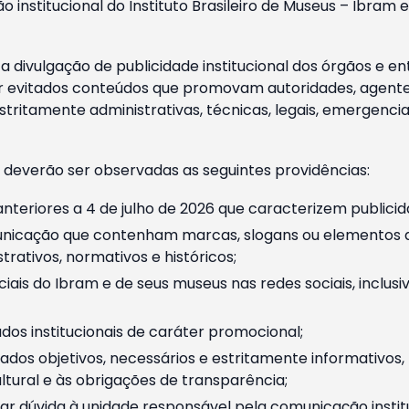
o institucional do Instituto Brasileiro de Museus – Ibra
 divulgação de publicidade institucional dos órgãos e en
 evitados conteúdos que promovam autoridades, agentes 
ritamente administrativas, técnicas, legais, emergencia
 deverão ser observadas as seguintes providências:
nteriores a 4 de julho de 2026 que caracterizem publicid
nicação que contenham marcas, slogans ou elementos da 
rativos, normativos e históricos;
ciais do Ibram e de seus museus nas redes sociais, inclus
os institucionais de caráter promocional;
dos objetivos, necessários e estritamente informativos
tural e às obrigações de transparência;
r dúvida à unidade responsável pela comunicação instituci