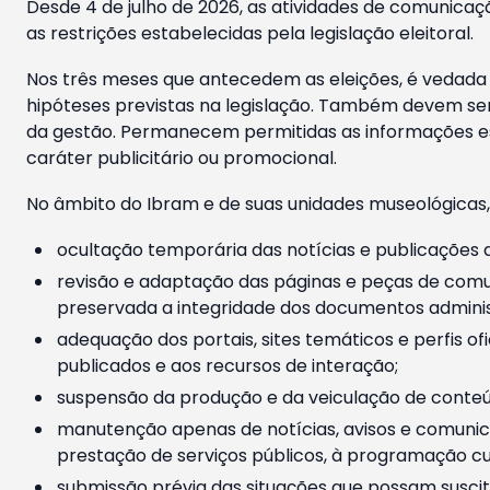
Desde 4 de julho de 2026, as atividades de comunicaçã
as restrições estabelecidas pela legislação eleitoral.
Nos três meses que antecedem as eleições, é vedada a
hipóteses previstas na legislação. Também devem ser
da gestão. Permanecem permitidas as informações est
caráter publicitário ou promocional.
No âmbito do Ibram e de suas unidades museológicas,
ocultação temporária das notícias e publicações a
revisão e adaptação das páginas e peças de comu
preservada a integridade dos documentos administ
adequação dos portais, sites temáticos e perfis ofi
publicados e aos recursos de interação;
suspensão da produção e da veiculação de conteúd
manutenção apenas de notícias, avisos e comunica
prestação de serviços públicos, à programação cul
submissão prévia das situações que possam suscita