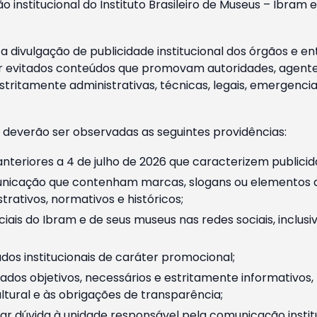
o institucional do Instituto Brasileiro de Museus – Ibra
 divulgação de publicidade institucional dos órgãos e en
 evitados conteúdos que promovam autoridades, agentes 
ritamente administrativas, técnicas, legais, emergencia
 deverão ser observadas as seguintes providências:
nteriores a 4 de julho de 2026 que caracterizem publicid
nicação que contenham marcas, slogans ou elementos da 
rativos, normativos e históricos;
ciais do Ibram e de seus museus nas redes sociais, inclus
os institucionais de caráter promocional;
dos objetivos, necessários e estritamente informativos
tural e às obrigações de transparência;
r dúvida à unidade responsável pela comunicação instituci