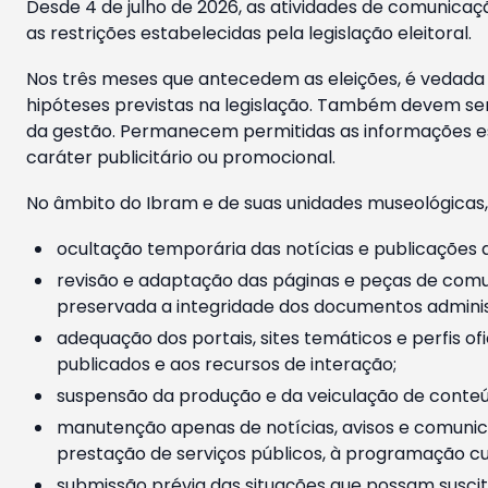
Desde 4 de julho de 2026, as atividades de comunicaçã
as restrições estabelecidas pela legislação eleitoral.
Nos três meses que antecedem as eleições, é vedada a
hipóteses previstas na legislação. Também devem ser
da gestão. Permanecem permitidas as informações est
caráter publicitário ou promocional.
No âmbito do Ibram e de suas unidades museológicas,
ocultação temporária das notícias e publicações a
revisão e adaptação das páginas e peças de comu
preservada a integridade dos documentos administ
adequação dos portais, sites temáticos e perfis ofi
publicados e aos recursos de interação;
suspensão da produção e da veiculação de conteúd
manutenção apenas de notícias, avisos e comunica
prestação de serviços públicos, à programação cul
submissão prévia das situações que possam suscita