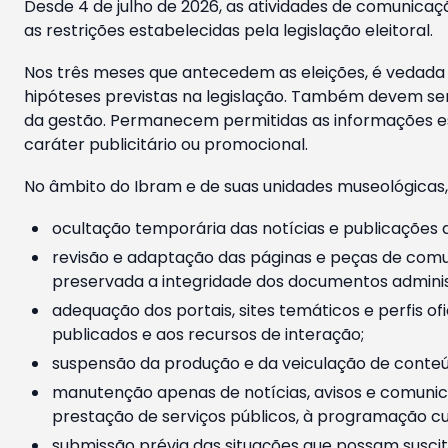
Desde 4 de julho de 2026, as atividades de comunicaçã
as restrições estabelecidas pela legislação eleitoral.
Nos três meses que antecedem as eleições, é vedada a
hipóteses previstas na legislação. Também devem ser
da gestão. Permanecem permitidas as informações est
caráter publicitário ou promocional.
No âmbito do Ibram e de suas unidades museológicas,
ocultação temporária das notícias e publicações a
revisão e adaptação das páginas e peças de comu
preservada a integridade dos documentos administ
adequação dos portais, sites temáticos e perfis ofi
publicados e aos recursos de interação;
suspensão da produção e da veiculação de conteúd
manutenção apenas de notícias, avisos e comunica
prestação de serviços públicos, à programação cul
submissão prévia das situações que possam suscita