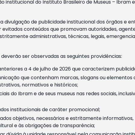
o institucional do Instituto Brasileiro de Museus – Ibra
 divulgação de publicidade institucional dos órgãos e en
 evitados conteúdos que promovam autoridades, agentes 
ritamente administrativas, técnicas, legais, emergencia
 deverão ser observadas as seguintes providências:
nteriores a 4 de julho de 2026 que caracterizem publicid
nicação que contenham marcas, slogans ou elementos da 
rativos, normativos e históricos;
ciais do Ibram e de seus museus nas redes sociais, inclus
os institucionais de caráter promocional;
dos objetivos, necessários e estritamente informativos
tural e às obrigações de transparência;
r dúvida à unidade responsável pela comunicação instituci