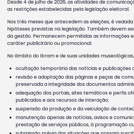
Desde 4 de julho de 2026, as atividades de comunicaçã
as restrições estabelecidas pela legislação eleitoral.
Nos três meses que antecedem as eleições, é vedada a
hipóteses previstas na legislação. Também devem ser
da gestão. Permanecem permitidas as informações est
caráter publicitário ou promocional.
No âmbito do Ibram e de suas unidades museológicas,
ocultação temporária das notícias e publicações a
revisão e adaptação das páginas e peças de comu
preservada a integridade dos documentos administ
adequação dos portais, sites temáticos e perfis ofi
publicados e aos recursos de interação;
suspensão da produção e da veiculação de conteúd
manutenção apenas de notícias, avisos e comunica
prestação de serviços públicos, à programação cul
submissão prévia das situações que possam suscita