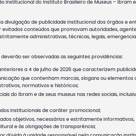
o institucional do Instituto Brasileiro de Museus – Ibra
 divulgação de publicidade institucional dos órgãos e en
 evitados conteúdos que promovam autoridades, agentes 
ritamente administrativas, técnicas, legais, emergencia
 deverão ser observadas as seguintes providências:
nteriores a 4 de julho de 2026 que caracterizem publicid
nicação que contenham marcas, slogans ou elementos da 
rativos, normativos e históricos;
ciais do Ibram e de seus museus nas redes sociais, inclus
os institucionais de caráter promocional;
dos objetivos, necessários e estritamente informativos
tural e às obrigações de transparência;
r dúvida à unidade responsável pela comunicação instituci