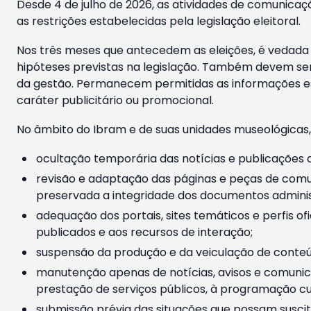
Desde 4 de julho de 2026, as atividades de comunicaçã
as restrições estabelecidas pela legislação eleitoral.
Nos três meses que antecedem as eleições, é vedada a
hipóteses previstas na legislação. Também devem ser
da gestão. Permanecem permitidas as informações est
caráter publicitário ou promocional.
No âmbito do Ibram e de suas unidades museológicas,
ocultação temporária das notícias e publicações a
revisão e adaptação das páginas e peças de comu
preservada a integridade dos documentos administ
adequação dos portais, sites temáticos e perfis ofi
publicados e aos recursos de interação;
suspensão da produção e da veiculação de conteúd
manutenção apenas de notícias, avisos e comunica
prestação de serviços públicos, à programação cul
submissão prévia das situações que possam suscita