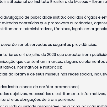
o institucional do Instituto Brasileiro de Museus – Ibra
 divulgação de publicidade institucional dos órgãos e en
 evitados conteúdos que promovam autoridades, agentes 
ritamente administrativas, técnicas, legais, emergencia
 deverão ser observadas as seguintes providências:
nteriores a 4 de julho de 2026 que caracterizem publicid
nicação que contenham marcas, slogans ou elementos da 
rativos, normativos e históricos;
ciais do Ibram e de seus museus nas redes sociais, inclus
os institucionais de caráter promocional;
dos objetivos, necessários e estritamente informativos
tural e às obrigações de transparência;
r dúvida à unidade responsável pela comunicação instituci