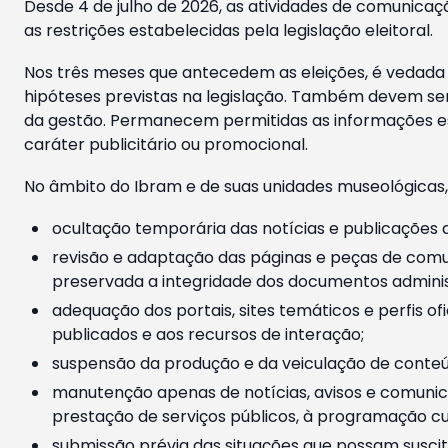
Desde 4 de julho de 2026, as atividades de comunicaçã
as restrições estabelecidas pela legislação eleitoral.
Nos três meses que antecedem as eleições, é vedada a
hipóteses previstas na legislação. Também devem ser
da gestão. Permanecem permitidas as informações est
caráter publicitário ou promocional.
No âmbito do Ibram e de suas unidades museológicas,
ocultação temporária das notícias e publicações a
revisão e adaptação das páginas e peças de comu
preservada a integridade dos documentos administ
adequação dos portais, sites temáticos e perfis ofi
publicados e aos recursos de interação;
suspensão da produção e da veiculação de conteúd
manutenção apenas de notícias, avisos e comunica
prestação de serviços públicos, à programação cul
submissão prévia das situações que possam suscita