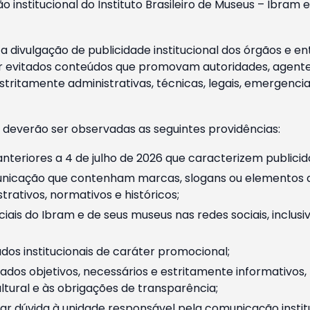
o institucional do Instituto Brasileiro de Museus – Ibra
 divulgação de publicidade institucional dos órgãos e en
 evitados conteúdos que promovam autoridades, agentes 
ritamente administrativas, técnicas, legais, emergencia
 deverão ser observadas as seguintes providências:
nteriores a 4 de julho de 2026 que caracterizem publicid
nicação que contenham marcas, slogans ou elementos da 
rativos, normativos e históricos;
ciais do Ibram e de seus museus nas redes sociais, inclus
os institucionais de caráter promocional;
dos objetivos, necessários e estritamente informativos
tural e às obrigações de transparência;
r dúvida à unidade responsável pela comunicação instituci