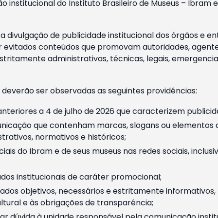
o institucional do Instituto Brasileiro de Museus – Ibra
 divulgação de publicidade institucional dos órgãos e en
 evitados conteúdos que promovam autoridades, agentes 
ritamente administrativas, técnicas, legais, emergencia
 deverão ser observadas as seguintes providências:
nteriores a 4 de julho de 2026 que caracterizem publicid
nicação que contenham marcas, slogans ou elementos da 
rativos, normativos e históricos;
ciais do Ibram e de seus museus nas redes sociais, inclus
os institucionais de caráter promocional;
dos objetivos, necessários e estritamente informativos
tural e às obrigações de transparência;
r dúvida à unidade responsável pela comunicação instituci