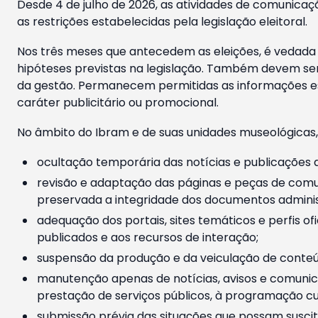
Desde 4 de julho de 2026, as atividades de comunicaçã
as restrições estabelecidas pela legislação eleitoral.
Nos três meses que antecedem as eleições, é vedada a
hipóteses previstas na legislação. Também devem ser
da gestão. Permanecem permitidas as informações est
caráter publicitário ou promocional.
No âmbito do Ibram e de suas unidades museológicas,
ocultação temporária das notícias e publicações a
revisão e adaptação das páginas e peças de comu
preservada a integridade dos documentos administ
adequação dos portais, sites temáticos e perfis ofi
publicados e aos recursos de interação;
suspensão da produção e da veiculação de conteúd
manutenção apenas de notícias, avisos e comunica
prestação de serviços públicos, à programação cul
submissão prévia das situações que possam suscita