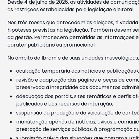
Desde 4 de julho de 2026, as atividades de comunicaçã
as restrições estabelecidas pela legislação eleitoral.
Nos três meses que antecedem as eleições, é vedada a
hipóteses previstas na legislação. Também devem ser
da gestão. Permanecem permitidas as informações est
caráter publicitário ou promocional.
No âmbito do Ibram e de suas unidades museológicas,
ocultação temporária das notícias e publicações a
revisão e adaptação das páginas e peças de comu
preservada a integridade dos documentos administ
adequação dos portais, sites temáticos e perfis ofi
publicados e aos recursos de interação;
suspensão da produção e da veiculação de conteúd
manutenção apenas de notícias, avisos e comunica
prestação de serviços públicos, à programação cul
submissão prévia das situações que possam suscita