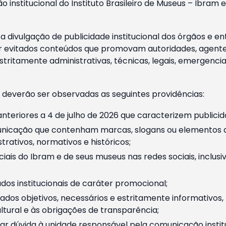
o institucional do Instituto Brasileiro de Museus – Ibra
 divulgação de publicidade institucional dos órgãos e en
 evitados conteúdos que promovam autoridades, agentes 
ritamente administrativas, técnicas, legais, emergencia
 deverão ser observadas as seguintes providências:
nteriores a 4 de julho de 2026 que caracterizem publicid
nicação que contenham marcas, slogans ou elementos da 
rativos, normativos e históricos;
ciais do Ibram e de seus museus nas redes sociais, inclus
os institucionais de caráter promocional;
dos objetivos, necessários e estritamente informativos
tural e às obrigações de transparência;
r dúvida à unidade responsável pela comunicação instituci