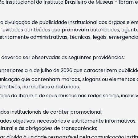
o institucional do Instituto Brasileiro de Museus – Ibra
 divulgação de publicidade institucional dos órgãos e en
 evitados conteúdos que promovam autoridades, agentes 
ritamente administrativas, técnicas, legais, emergencia
 deverão ser observadas as seguintes providências:
nteriores a 4 de julho de 2026 que caracterizem publicid
nicação que contenham marcas, slogans ou elementos da 
rativos, normativos e históricos;
ciais do Ibram e de seus museus nas redes sociais, inclus
os institucionais de caráter promocional;
dos objetivos, necessários e estritamente informativos
tural e às obrigações de transparência;
r dúvida à unidade responsável pela comunicação instituci