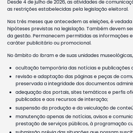
Desde 4 de julho de 2026, as atividades de comunicaçã
as restrições estabelecidas pela legislação eleitoral.
Nos três meses que antecedem as eleições, é vedada a
hipóteses previstas na legislação. Também devem ser
da gestão. Permanecem permitidas as informações est
caráter publicitário ou promocional.
No âmbito do Ibram e de suas unidades museológicas,
ocultação temporária das notícias e publicações a
revisão e adaptação das páginas e peças de comu
preservada a integridade dos documentos administ
adequação dos portais, sites temáticos e perfis ofi
publicados e aos recursos de interação;
suspensão da produção e da veiculação de conteúd
manutenção apenas de notícias, avisos e comunica
prestação de serviços públicos, à programação cul
submissão prévia das situações que possam suscita