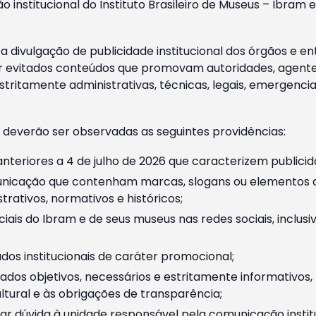
o institucional do Instituto Brasileiro de Museus – Ibra
 divulgação de publicidade institucional dos órgãos e en
 evitados conteúdos que promovam autoridades, agentes 
ritamente administrativas, técnicas, legais, emergencia
 deverão ser observadas as seguintes providências:
nteriores a 4 de julho de 2026 que caracterizem publicid
nicação que contenham marcas, slogans ou elementos da 
rativos, normativos e históricos;
ciais do Ibram e de seus museus nas redes sociais, inclus
os institucionais de caráter promocional;
dos objetivos, necessários e estritamente informativos
tural e às obrigações de transparência;
r dúvida à unidade responsável pela comunicação instituci