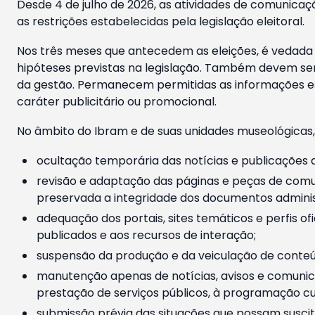
Desde 4 de julho de 2026, as atividades de comunicaçã
as restrições estabelecidas pela legislação eleitoral.
Nos três meses que antecedem as eleições, é vedada a
hipóteses previstas na legislação. Também devem ser
da gestão. Permanecem permitidas as informações est
caráter publicitário ou promocional.
No âmbito do Ibram e de suas unidades museológicas,
ocultação temporária das notícias e publicações a
revisão e adaptação das páginas e peças de comu
preservada a integridade dos documentos administ
adequação dos portais, sites temáticos e perfis ofi
publicados e aos recursos de interação;
suspensão da produção e da veiculação de conteúd
manutenção apenas de notícias, avisos e comunica
prestação de serviços públicos, à programação cul
submissão prévia das situações que possam suscita