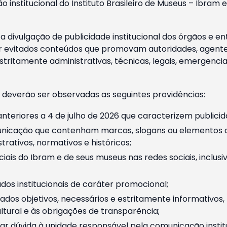
o institucional do Instituto Brasileiro de Museus – Ibra
 divulgação de publicidade institucional dos órgãos e en
 evitados conteúdos que promovam autoridades, agentes 
ritamente administrativas, técnicas, legais, emergencia
 deverão ser observadas as seguintes providências:
nteriores a 4 de julho de 2026 que caracterizem publicid
nicação que contenham marcas, slogans ou elementos da 
rativos, normativos e históricos;
ciais do Ibram e de seus museus nas redes sociais, inclus
os institucionais de caráter promocional;
dos objetivos, necessários e estritamente informativos
tural e às obrigações de transparência;
r dúvida à unidade responsável pela comunicação instituci