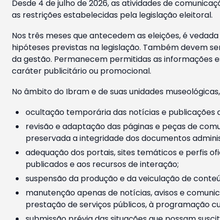
Desde 4 de julho de 2026, as atividades de comunicaçã
as restrições estabelecidas pela legislação eleitoral.
Nos três meses que antecedem as eleições, é vedada a
hipóteses previstas na legislação. Também devem ser
da gestão. Permanecem permitidas as informações est
caráter publicitário ou promocional.
No âmbito do Ibram e de suas unidades museológicas,
ocultação temporária das notícias e publicações a
revisão e adaptação das páginas e peças de comu
preservada a integridade dos documentos administ
adequação dos portais, sites temáticos e perfis ofi
publicados e aos recursos de interação;
suspensão da produção e da veiculação de conteúd
manutenção apenas de notícias, avisos e comunica
prestação de serviços públicos, à programação cul
submissão prévia das situações que possam suscita