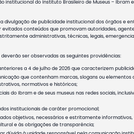
o institucional do Instituto Brasileiro de Museus – Ibra
 divulgação de publicidade institucional dos órgãos e en
 evitados conteúdos que promovam autoridades, agentes 
ritamente administrativas, técnicas, legais, emergencia
 deverão ser observadas as seguintes providências:
nteriores a 4 de julho de 2026 que caracterizem publicid
nicação que contenham marcas, slogans ou elementos da 
rativos, normativos e históricos;
ciais do Ibram e de seus museus nas redes sociais, inclus
os institucionais de caráter promocional;
dos objetivos, necessários e estritamente informativos
tural e às obrigações de transparência;
r dúvida à unidade responsável pela comunicação instituci