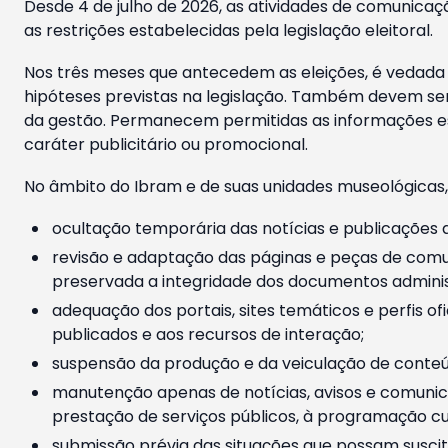
Desde 4 de julho de 2026, as atividades de comunicaçã
as restrições estabelecidas pela legislação eleitoral.
Nos três meses que antecedem as eleições, é vedada a
hipóteses previstas na legislação. Também devem ser
da gestão. Permanecem permitidas as informações est
caráter publicitário ou promocional.
No âmbito do Ibram e de suas unidades museológicas,
ocultação temporária das notícias e publicações a
revisão e adaptação das páginas e peças de comu
preservada a integridade dos documentos administ
adequação dos portais, sites temáticos e perfis ofi
publicados e aos recursos de interação;
suspensão da produção e da veiculação de conteúd
manutenção apenas de notícias, avisos e comunica
prestação de serviços públicos, à programação cul
submissão prévia das situações que possam suscita