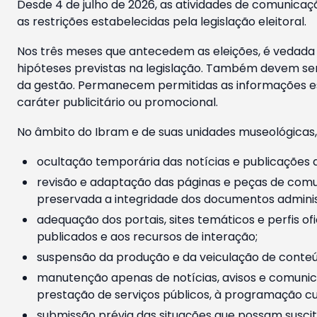
Desde 4 de julho de 2026, as atividades de comunicaçã
as restrições estabelecidas pela legislação eleitoral.
Nos três meses que antecedem as eleições, é vedada a
hipóteses previstas na legislação. Também devem ser
da gestão. Permanecem permitidas as informações est
caráter publicitário ou promocional.
No âmbito do Ibram e de suas unidades museológicas,
ocultação temporária das notícias e publicações a
revisão e adaptação das páginas e peças de comu
preservada a integridade dos documentos administ
adequação dos portais, sites temáticos e perfis ofi
publicados e aos recursos de interação;
suspensão da produção e da veiculação de conteúd
manutenção apenas de notícias, avisos e comunica
prestação de serviços públicos, à programação cul
submissão prévia das situações que possam suscita