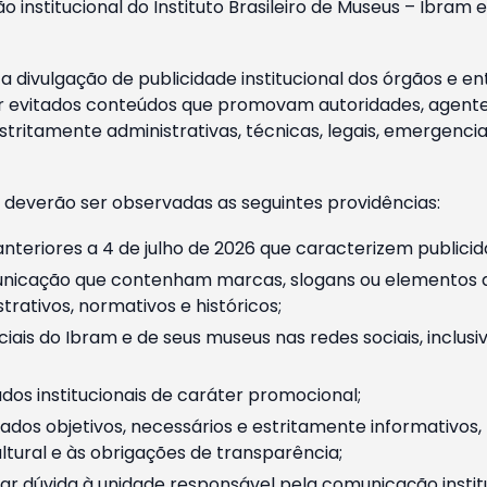
o institucional do Instituto Brasileiro de Museus – Ibra
 divulgação de publicidade institucional dos órgãos e en
 evitados conteúdos que promovam autoridades, agentes 
ritamente administrativas, técnicas, legais, emergencia
 deverão ser observadas as seguintes providências:
nteriores a 4 de julho de 2026 que caracterizem publicid
nicação que contenham marcas, slogans ou elementos da 
rativos, normativos e históricos;
ciais do Ibram e de seus museus nas redes sociais, inclus
os institucionais de caráter promocional;
dos objetivos, necessários e estritamente informativos
tural e às obrigações de transparência;
r dúvida à unidade responsável pela comunicação instituci