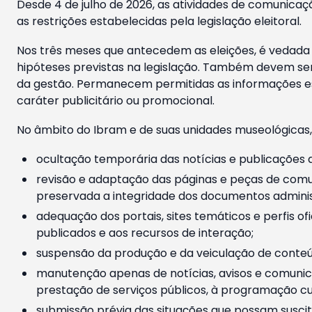
Desde 4 de julho de 2026, as atividades de comunicaçã
as restrições estabelecidas pela legislação eleitoral.
Nos três meses que antecedem as eleições, é vedada a
hipóteses previstas na legislação. Também devem ser
da gestão. Permanecem permitidas as informações est
caráter publicitário ou promocional.
No âmbito do Ibram e de suas unidades museológicas,
ocultação temporária das notícias e publicações a
revisão e adaptação das páginas e peças de comu
preservada a integridade dos documentos administ
adequação dos portais, sites temáticos e perfis ofi
publicados e aos recursos de interação;
suspensão da produção e da veiculação de conteúd
manutenção apenas de notícias, avisos e comunica
prestação de serviços públicos, à programação cul
submissão prévia das situações que possam suscita