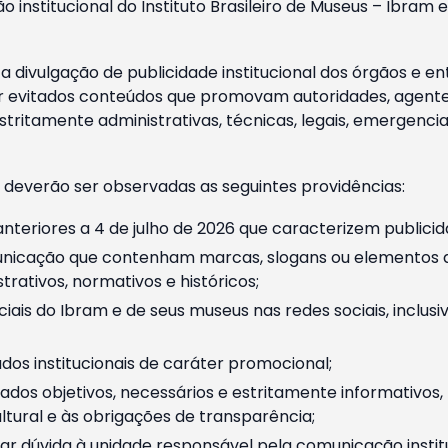
o institucional do Instituto Brasileiro de Museus – Ibra
 divulgação de publicidade institucional dos órgãos e en
 evitados conteúdos que promovam autoridades, agentes 
ritamente administrativas, técnicas, legais, emergencia
 deverão ser observadas as seguintes providências:
nteriores a 4 de julho de 2026 que caracterizem publicid
nicação que contenham marcas, slogans ou elementos da 
rativos, normativos e históricos;
ciais do Ibram e de seus museus nas redes sociais, inclus
os institucionais de caráter promocional;
dos objetivos, necessários e estritamente informativos
tural e às obrigações de transparência;
r dúvida à unidade responsável pela comunicação instituci