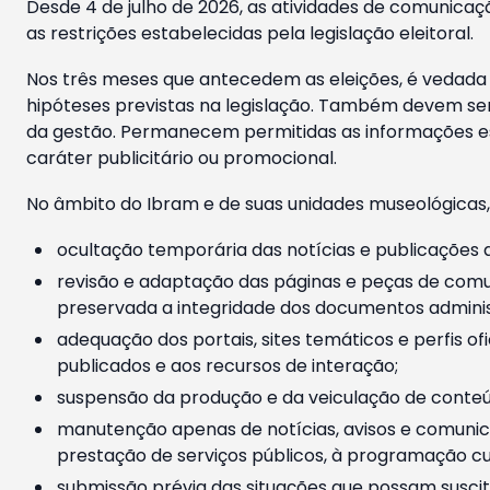
Desde 4 de julho de 2026, as atividades de comunicaçã
as restrições estabelecidas pela legislação eleitoral.
Nos três meses que antecedem as eleições, é vedada a
hipóteses previstas na legislação. Também devem ser
da gestão. Permanecem permitidas as informações est
caráter publicitário ou promocional.
No âmbito do Ibram e de suas unidades museológicas,
ocultação temporária das notícias e publicações a
revisão e adaptação das páginas e peças de comu
preservada a integridade dos documentos administ
adequação dos portais, sites temáticos e perfis ofi
publicados e aos recursos de interação;
suspensão da produção e da veiculação de conteúd
manutenção apenas de notícias, avisos e comunica
prestação de serviços públicos, à programação cul
submissão prévia das situações que possam suscita