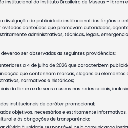
o institucional do Instituto Brasileiro de Museus – Ibra
 divulgação de publicidade institucional dos órgãos e en
 evitados conteúdos que promovam autoridades, agentes 
ritamente administrativas, técnicas, legais, emergencia
 deverão ser observadas as seguintes providências:
nteriores a 4 de julho de 2026 que caracterizem publicid
nicação que contenham marcas, slogans ou elementos da 
rativos, normativos e históricos;
ciais do Ibram e de seus museus nas redes sociais, inclus
os institucionais de caráter promocional;
dos objetivos, necessários e estritamente informativos
tural e às obrigações de transparência;
r dúvida à unidade responsável pela comunicação instituci