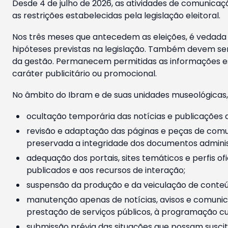
Desde 4 de julho de 2026, as atividades de comunicaçã
as restrições estabelecidas pela legislação eleitoral.
Nos três meses que antecedem as eleições, é vedada a
hipóteses previstas na legislação. Também devem ser
da gestão. Permanecem permitidas as informações est
caráter publicitário ou promocional.
No âmbito do Ibram e de suas unidades museológicas,
ocultação temporária das notícias e publicações a
revisão e adaptação das páginas e peças de comu
preservada a integridade dos documentos administ
adequação dos portais, sites temáticos e perfis ofi
publicados e aos recursos de interação;
suspensão da produção e da veiculação de conteúd
manutenção apenas de notícias, avisos e comunica
prestação de serviços públicos, à programação cul
submissão prévia das situações que possam suscita