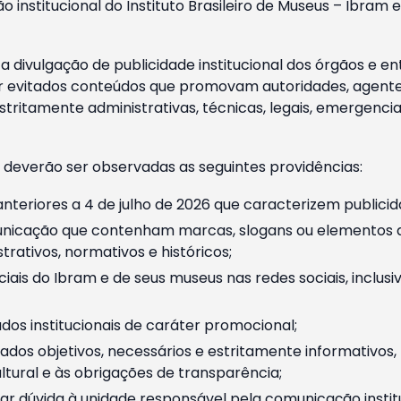
o institucional do Instituto Brasileiro de Museus – Ibra
 divulgação de publicidade institucional dos órgãos e en
 evitados conteúdos que promovam autoridades, agentes 
ritamente administrativas, técnicas, legais, emergencia
 deverão ser observadas as seguintes providências:
nteriores a 4 de julho de 2026 que caracterizem publicid
nicação que contenham marcas, slogans ou elementos da 
rativos, normativos e históricos;
ciais do Ibram e de seus museus nas redes sociais, inclus
os institucionais de caráter promocional;
dos objetivos, necessários e estritamente informativos
tural e às obrigações de transparência;
r dúvida à unidade responsável pela comunicação instituci