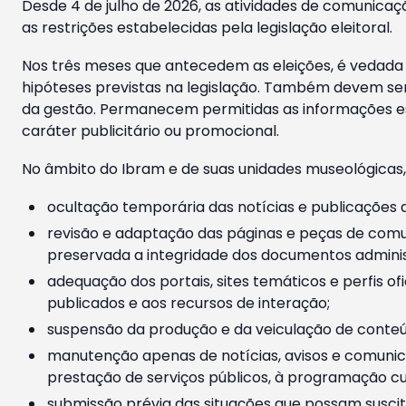
Desde 4 de julho de 2026, as atividades de comunicaçã
as restrições estabelecidas pela legislação eleitoral.
Nos três meses que antecedem as eleições, é vedada a
hipóteses previstas na legislação. Também devem ser
da gestão. Permanecem permitidas as informações est
caráter publicitário ou promocional.
No âmbito do Ibram e de suas unidades museológicas,
ocultação temporária das notícias e publicações a
revisão e adaptação das páginas e peças de comu
preservada a integridade dos documentos administ
adequação dos portais, sites temáticos e perfis ofi
publicados e aos recursos de interação;
suspensão da produção e da veiculação de conteúd
manutenção apenas de notícias, avisos e comunica
prestação de serviços públicos, à programação cul
submissão prévia das situações que possam suscita