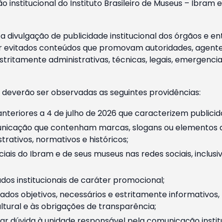
o institucional do Instituto Brasileiro de Museus – Ibra
 divulgação de publicidade institucional dos órgãos e en
 evitados conteúdos que promovam autoridades, agentes 
ritamente administrativas, técnicas, legais, emergencia
 deverão ser observadas as seguintes providências:
nteriores a 4 de julho de 2026 que caracterizem publicid
nicação que contenham marcas, slogans ou elementos da 
rativos, normativos e históricos;
ciais do Ibram e de seus museus nas redes sociais, inclus
os institucionais de caráter promocional;
dos objetivos, necessários e estritamente informativos
tural e às obrigações de transparência;
r dúvida à unidade responsável pela comunicação instituci