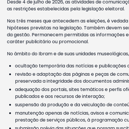
Desde 4 de julho de 2026, as atividades de comunicaçã
as restrições estabelecidas pela legislação eleitoral.
Nos três meses que antecedem as eleições, é vedada a
hipóteses previstas na legislação. Também devem ser
da gestão. Permanecem permitidas as informações est
caráter publicitário ou promocional.
No âmbito do Ibram e de suas unidades museológicas,
ocultação temporária das notícias e publicações a
revisão e adaptação das páginas e peças de comu
preservada a integridade dos documentos administ
adequação dos portais, sites temáticos e perfis ofi
publicados e aos recursos de interação;
suspensão da produção e da veiculação de conteúd
manutenção apenas de notícias, avisos e comunica
prestação de serviços públicos, à programação cul
submissão prévia das situações que possam suscita