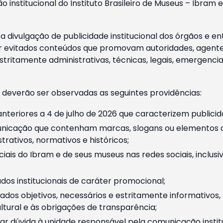
o institucional do Instituto Brasileiro de Museus – Ibra
 divulgação de publicidade institucional dos órgãos e en
 evitados conteúdos que promovam autoridades, agentes 
ritamente administrativas, técnicas, legais, emergencia
 deverão ser observadas as seguintes providências:
nteriores a 4 de julho de 2026 que caracterizem publicid
nicação que contenham marcas, slogans ou elementos da 
rativos, normativos e históricos;
ciais do Ibram e de seus museus nas redes sociais, inclus
os institucionais de caráter promocional;
dos objetivos, necessários e estritamente informativos
tural e às obrigações de transparência;
r dúvida à unidade responsável pela comunicação instituci