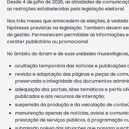
Desde 4 de julho de 2026, as atividades de comunicaçã
as restrições estabelecidas pela legislação eleitoral.
Nos três meses que antecedem as eleições, é vedada a
hipóteses previstas na legislação. Também devem ser
da gestão. Permanecem permitidas as informações est
caráter publicitário ou promocional.
No âmbito do Ibram e de suas unidades museológicas,
ocultação temporária das notícias e publicações a
revisão e adaptação das páginas e peças de comu
preservada a integridade dos documentos administ
adequação dos portais, sites temáticos e perfis ofi
publicados e aos recursos de interação;
suspensão da produção e da veiculação de conteúd
manutenção apenas de notícias, avisos e comunica
prestação de serviços públicos, à programação cul
submissão prévia das situações que possam suscita