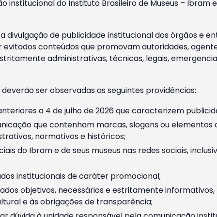
o institucional do Instituto Brasileiro de Museus – Ibra
 divulgação de publicidade institucional dos órgãos e en
 evitados conteúdos que promovam autoridades, agentes 
ritamente administrativas, técnicas, legais, emergencia
 deverão ser observadas as seguintes providências:
nteriores a 4 de julho de 2026 que caracterizem publicid
nicação que contenham marcas, slogans ou elementos da 
rativos, normativos e históricos;
ciais do Ibram e de seus museus nas redes sociais, inclus
os institucionais de caráter promocional;
dos objetivos, necessários e estritamente informativos
tural e às obrigações de transparência;
r dúvida à unidade responsável pela comunicação instituci