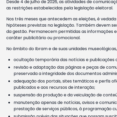
Desde 4 de julho de 2026, as atividades de comunicaçã
as restrições estabelecidas pela legislação eleitoral.
Nos três meses que antecedem as eleições, é vedada a
hipóteses previstas na legislação. Também devem ser
da gestão. Permanecem permitidas as informações est
caráter publicitário ou promocional.
No âmbito do Ibram e de suas unidades museológicas,
ocultação temporária das notícias e publicações a
revisão e adaptação das páginas e peças de comu
preservada a integridade dos documentos administ
adequação dos portais, sites temáticos e perfis ofi
publicados e aos recursos de interação;
suspensão da produção e da veiculação de conteúd
manutenção apenas de notícias, avisos e comunica
prestação de serviços públicos, à programação cul
submissão prévia das situações que possam suscita