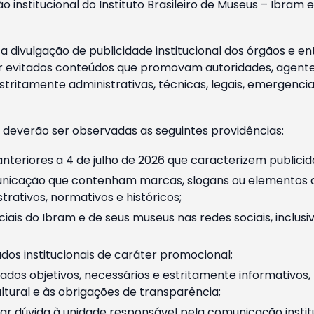
o institucional do Instituto Brasileiro de Museus – Ibra
 divulgação de publicidade institucional dos órgãos e en
 evitados conteúdos que promovam autoridades, agentes 
ritamente administrativas, técnicas, legais, emergencia
 deverão ser observadas as seguintes providências:
nteriores a 4 de julho de 2026 que caracterizem publicid
nicação que contenham marcas, slogans ou elementos da 
rativos, normativos e históricos;
ciais do Ibram e de seus museus nas redes sociais, inclus
os institucionais de caráter promocional;
dos objetivos, necessários e estritamente informativos
tural e às obrigações de transparência;
r dúvida à unidade responsável pela comunicação instituci