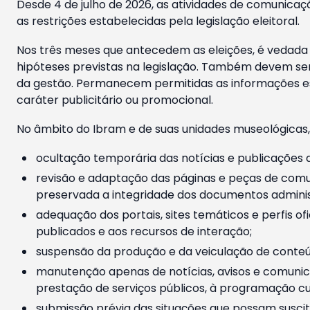
Desde 4 de julho de 2026, as atividades de comunicaçã
as restrições estabelecidas pela legislação eleitoral.
Nos três meses que antecedem as eleições, é vedada a
hipóteses previstas na legislação. Também devem ser
da gestão. Permanecem permitidas as informações est
caráter publicitário ou promocional.
No âmbito do Ibram e de suas unidades museológicas,
ocultação temporária das notícias e publicações a
revisão e adaptação das páginas e peças de comu
preservada a integridade dos documentos administ
adequação dos portais, sites temáticos e perfis ofi
publicados e aos recursos de interação;
suspensão da produção e da veiculação de conteúd
manutenção apenas de notícias, avisos e comunica
prestação de serviços públicos, à programação cul
submissão prévia das situações que possam suscita