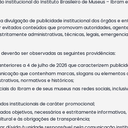
o institucional do Instituto Brasileiro de Museus – Ibra
 divulgação de publicidade institucional dos órgãos e en
 evitados conteúdos que promovam autoridades, agentes 
ritamente administrativas, técnicas, legais, emergencia
 deverão ser observadas as seguintes providências:
nteriores a 4 de julho de 2026 que caracterizem publicid
nicação que contenham marcas, slogans ou elementos da 
rativos, normativos e históricos;
ciais do Ibram e de seus museus nas redes sociais, inclus
os institucionais de caráter promocional;
dos objetivos, necessários e estritamente informativos
tural e às obrigações de transparência;
r dúvida à unidade responsável pela comunicação instituci